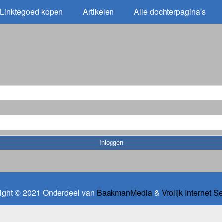
Linktegoed kopen
Artikelen
Alle dochterpagina's
ight © 2021 Onderdeel van
BaakmanMedia
&
Vrolijk Internet S