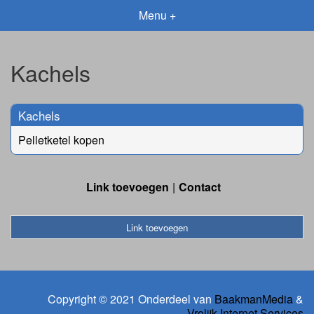
Menu +
Kachels
Kachels
Pelletketel kopen
Link toevoegen
Contact
Link toevoegen
Copyright © 2021 Onderdeel van
BaakmanMedia
&
Vrolijk Internet Services