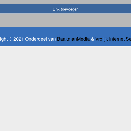
Link toevoegen
ight © 2021 Onderdeel van
BaakmanMedia
&
Vrolijk Internet S