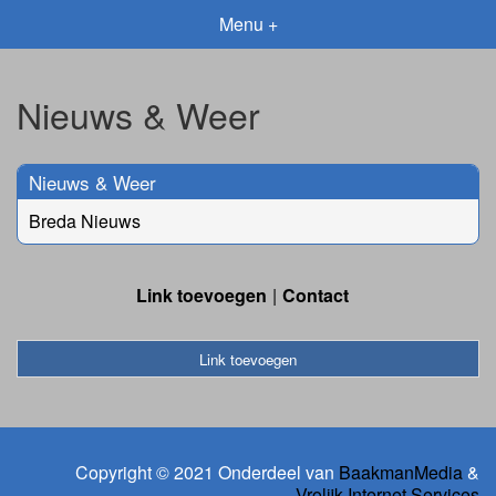
Menu +
Nieuws & Weer
Nieuws & Weer
Breda Nieuws
Link toevoegen
Contact
Link toevoegen
Copyright © 2021 Onderdeel van
BaakmanMedia
&
Vrolijk Internet Services