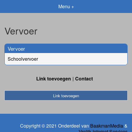
Menu +
Vervoer
Vervoer
Schoolvervoer
Link toevoegen
Contact
Link toevoegen
Copyright © 2021 Onderdeel van
BaakmanMedia
&
Vrolijk Internet Services